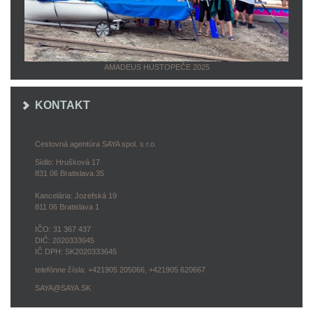
AMADEUS HUSTOPEČE 2025
KONTAKT
Cestovná agentúra SAYA spol. s r.o.
Sídlo: Hrušková 17
831 06 Bratislava 35
Kancelária: Jozefská 19
811 06 Bratislava 1
IČO: 31 367 437
DIČ: 2020333645
IČ DPH: SK2020333645
telefónne čísla: +421905 205066, +421905 620667
SAYA@SAYA.SK