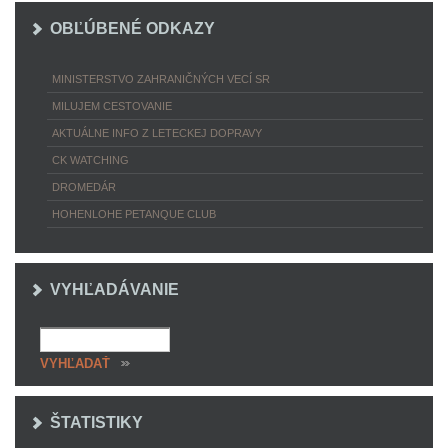
OBĽÚBENÉ ODKAZY
MINISTERSTVO ZAHRANIČNÝCH VECÍ SR
MILUJEM CESTOVANIE
AKTUÁLNE INFO Z LETECKEJ DOPRAVY
CK WATCHING
DROMEDÁR
HOHENLOHE PETANQUE CLUB
VYHĽADÁVANIE
ŠTATISTIKY