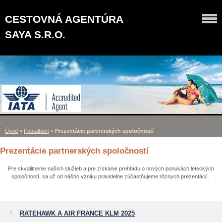
CESTOVNÁ AGENTÚRA
SAYA S.R.O.
Úvod
»
Fotoalbum
»
Prezentácie partnerských spoločností
Prezentácie partnerských spoločností
Pre skvalitnenie našich služieb a pre získanie prehľadu o nových ponukách leteckých
spoločností, sa už od nášho vzniku pravidelne zúčastňujeme rôznych prezentácií.
RATEHAWK A AIR FRANCE KLM 2025