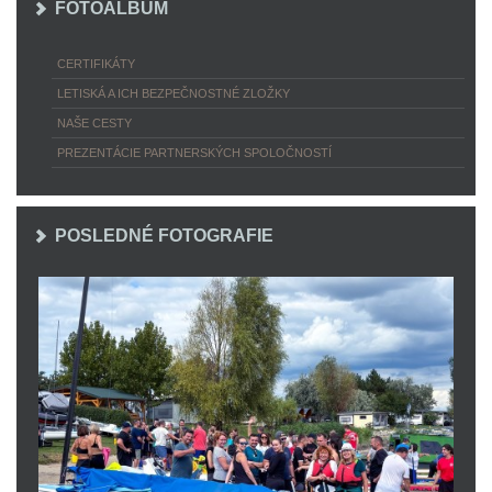
FOTOALBUM
CERTIFIKÁTY
LETISKÁ A ICH BEZPEČNOSTNÉ ZLOŽKY
NAŠE CESTY
PREZENTÁCIE PARTNERSKÝCH SPOLOČNOSTÍ
POSLEDNÉ FOTOGRAFIE