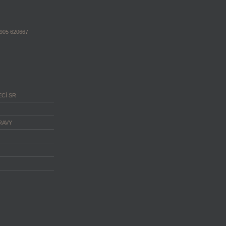
1905 620667
CÍ SR
RAVY