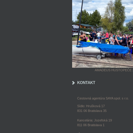
AMADEUS HUSTOPEČE 
KONTAKT
Cestovná agentúra SAYA spol. s r.o.
Sídlo: Hrušková 17
831 06 Bratislava 35
Kancelária: Jozefská 19
811 06 Bratislava 1