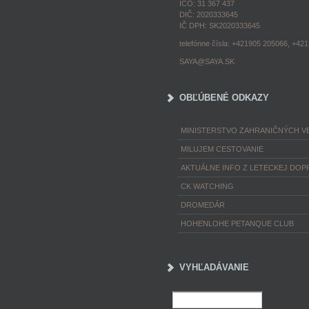
IČO: 31 367 437
DIČ: 2020333645
IČ DPH: SK2020333645
telefónne čísla: +421905 205066, +42
SAYA@SAYA.SK
OBĽÚBENÉ ODKAZY
MINISTERSTVO ZAHRANIČNÝCH VE
MILUJEM CESTOVANIE
AKTUÁLNE INFO Z LETECKEJ DOP
CK WATCHING
DROMEDÁR
HOHENLOHE PETANQUE CLUB
VYHĽADÁVANIE