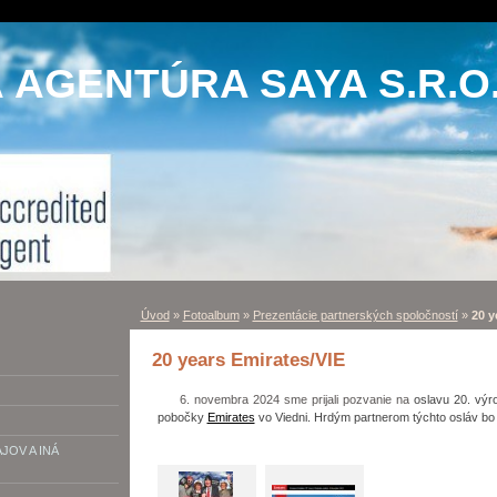
AGENTÚRA SAYA S.R.O
Úvod
»
Fotoalbum
»
Prezentácie partnerských spoločností
»
20 y
20 years Emirates/VIE
6. novembra 2024 sme prijali pozvanie na
oslavu 20. výr
pobočky
Emirates
vo Viedni. Hrdým partnerom týchto osláv bo
OV A INÁ