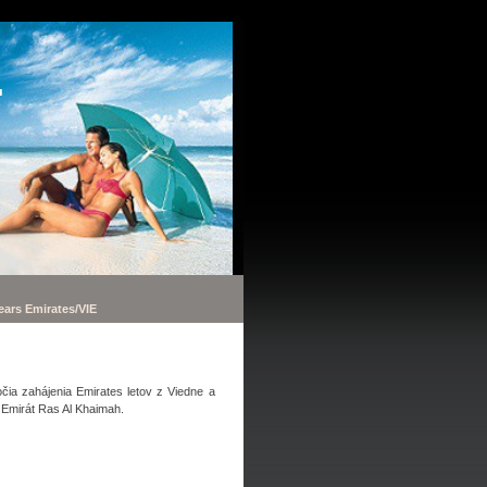
.
ears Emirates/VIE
očia zahájenia Emirates letov z Viedne a
 Emirát Ras Al Khaimah.