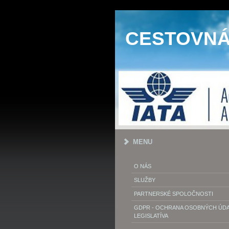
CESTOVNÁ 
MENU
O NÁS
SLUŽBY
PARTNERSKÉ SPOLOČNOSTI
GDPR - OCHRANA OSOBNÝCH ÚDAJ
LEGISLATÍVA