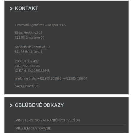
KONTAKT
Cestovná agentúra SAYA spol. s r.o.
Sídlo: Hrušková 17
831 06 Bratislava 35
Kancelária: Jozefská 19
811 06 Bratislava 1
IČO: 31 367 437
DIČ: 2020333645
IČ DPH: SK2020333645
telefónne čísla: +421905 205066, +421905 620667
SAYA@SAYA.SK
OBĽÚBENÉ ODKAZY
MINISTERSTVO ZAHRANIČNÝCH VECÍ SR
MILUJEM CESTOVANIE