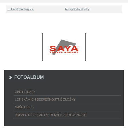
← Predchádzajúce
Naspäť do zložky
FOTOALBUM
CERTIFIKÁTY
LETISKÁ A ICH BEZPEČNOSTNÉ ZLOŽKY
NAŠE CESTY
PREZENTÁCIE PARTNERSKÝCH SPOLOČNOSTÍ