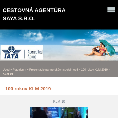
CESTOVNÁ AGENTÚRA
SAYA S.R.O.
Úvod
»
Fotoalbum
»
Prezentácie partnerských spoločností
»
100 rokov KLM 2019
»
KLM 10
100 rokov KLM 2019
KLM 10