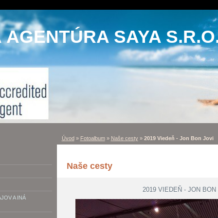
AGENTÚRA SAYA S.R.O
Úvod
»
Fotoalbum
»
Naše cesty
»
2019 Viedeň - Jon Bon Jovi
Naše cesty
2019 VIEDEŇ - JON BON
OV A INÁ