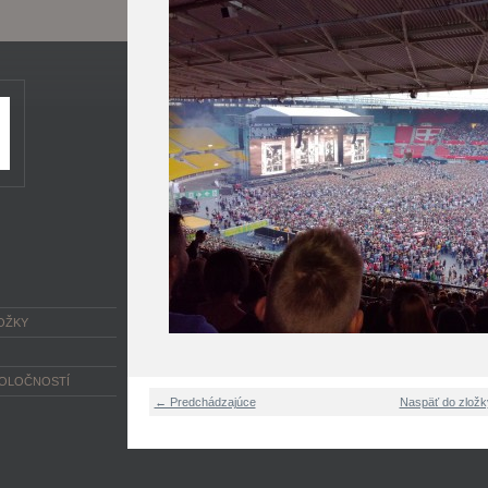
OŽKY
POLOČNOSTÍ
← Predchádzajúce
Naspäť do zložk