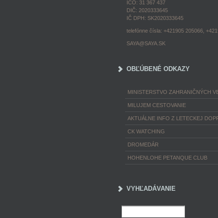
IČO: 31 367 437
DIČ: 2020333645
IČ DPH: SK2020333645
telefónne čísla: +421905 205066, +42
SAYA@SAYA.SK
OBĽÚBENÉ ODKAZY
MINISTERSTVO ZAHRANIČNÝCH VE
MILUJEM CESTOVANIE
AKTUÁLNE INFO Z LETECKEJ DOP
CK WATCHING
DROMEDÁR
HOHENLOHE PETANQUE CLUB
VYHĽADÁVANIE