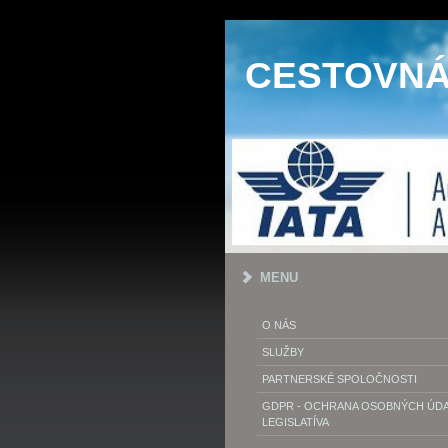
CESTOVNÁ 
MENU
O NÁS
SLUŽBY
PARTNERSKÉ SPOLOČNOSTI
GDPR - OCHRANA OSOBNÝCH ÚDAJ
LEGISLATÍVA