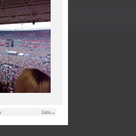
y
Ďalšie →