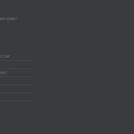
1905 620667
CÍ SR
RAVY