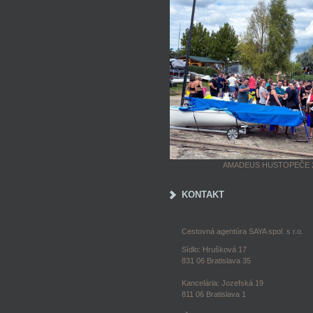
AMADEUS HUSTOPEČE 
KONTAKT
Cestovná agentúra SAYA spol. s r.o.
Sídlo: Hrušková 17
831 06 Bratislava 35
Kancelária: Jozefská 19
811 06 Bratislava 1