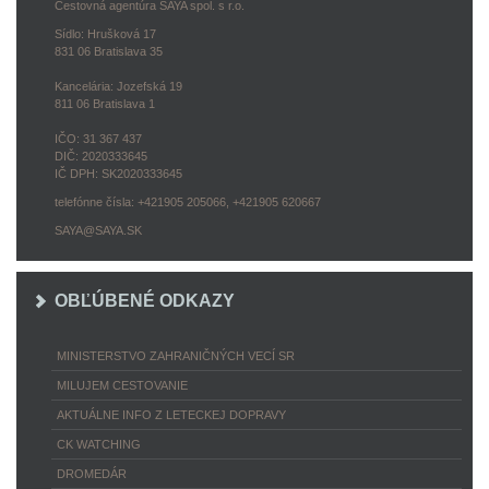
Cestovná agentúra SAYA spol. s r.o.
Sídlo: Hrušková 17
831 06 Bratislava 35
Kancelária: Jozefská 19
811 06 Bratislava 1
IČO: 31 367 437
DIČ: 2020333645
IČ DPH: SK2020333645
telefónne čísla: +421905 205066, +421905 620667
SAYA@SAYA.SK
OBĽÚBENÉ ODKAZY
MINISTERSTVO ZAHRANIČNÝCH VECÍ SR
MILUJEM CESTOVANIE
AKTUÁLNE INFO Z LETECKEJ DOPRAVY
CK WATCHING
DROMEDÁR