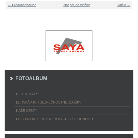
← Predchádzajúce
Naspäť do zložky
Ďalšie →
FOTOALBUM
CERTIFIKÁTY
LETISKÁ A ICH BEZPEČNOSTNÉ ZLOŽKY
NAŠE CESTY
PREZENTÁCIE PARTNERSKÝCH SPOLOČNOSTÍ