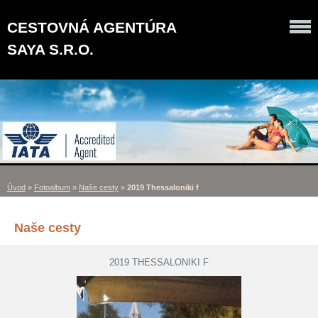
CESTOVNÁ AGENTÚRA
SAYA S.R.O.
Úvod
»
Fotoalbum
»
Naše cesty
»
2019 Thessaloniki f
Naše cesty
2019 THESSALONIKI F