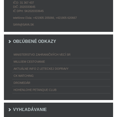
IČO: 31 367 437
DIČ: 2020333645
IČ DPH: SK2020333645
telefónne čísla: +421905 205066, +421905 620667
SAYA@SAYA.SK
OBĽÚBENÉ ODKAZY
MINISTERSTVO ZAHRANIČNÝCH VECÍ SR
MILUJEM CESTOVANIE
AKTUÁLNE INFO Z LETECKEJ DOPRAVY
CK WATCHING
DROMEDÁR
HOHENLOHE PETANQUE CLUB
VYHĽADÁVANIE