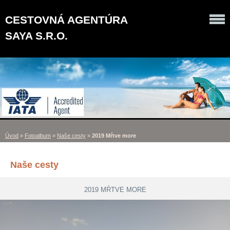
CESTOVNÁ AGENTÚRA
SAYA S.R.O.
Úvod
»
Fotoalbum
»
Naše cesty
»
2019 Mŕtve more
Naše cesty
2019 MŔTVE MORE