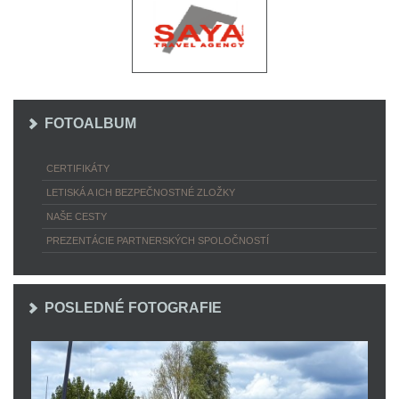
FOTOALBUM
CERTIFIKÁTY
LETISKÁ A ICH BEZPEČNOSTNÉ ZLOŽKY
NAŠE CESTY
PREZENTÁCIE PARTNERSKÝCH SPOLOČNOSTÍ
POSLEDNÉ FOTOGRAFIE