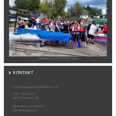
AMADEUS HUSTOPEČE 2025
KONTAKT
Cestovná agentúra SAYA spol. s r.o.
Sídlo: Hrušková 17
831 06 Bratislava 35
Kancelária: Jozefská 19
811 06 Bratislava 1