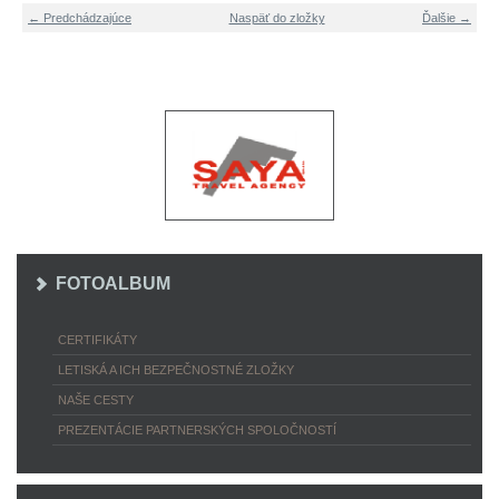
← Predchádzajúce
Naspäť do zložky
Ďalšie →
FOTOALBUM
CERTIFIKÁTY
LETISKÁ A ICH BEZPEČNOSTNÉ ZLOŽKY
NAŠE CESTY
PREZENTÁCIE PARTNERSKÝCH SPOLOČNOSTÍ