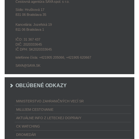
Cestovná agentúra SAYA spol. s r.o.
Sídlo: Hrušková 17
831 06 Bratislava 35
Kancelária: Jozefská 19
811 06 Bratislava 1
IČO: 31 367 437
DIČ: 2020333645
IČ DPH: SK2020333645
telefónne čísla: +421905 205066, +421905 620667
SAYA@SAYA.SK
OBĽÚBENÉ ODKAZY
MINISTERSTVO ZAHRANIČNÝCH VECÍ SR
MILUJEM CESTOVANIE
AKTUÁLNE INFO Z LETECKEJ DOPRAVY
CK WATCHING
DROMEDÁR