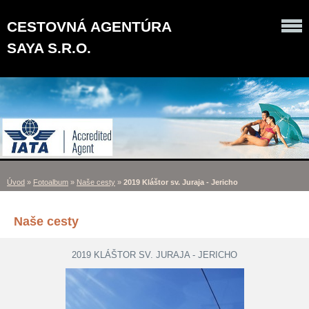
CESTOVNÁ AGENTÚRA
SAYA S.R.O.
Úvod
»
Fotoalbum
»
Naše cesty
»
2019 Kláštor sv. Juraja - Jericho
Naše cesty
2019 KLÁŠTOR SV. JURAJA - JERICHO