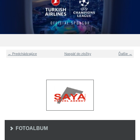
← Predchádzajúce
Naspäť do zložky
Ďalšie →
FOTOALBUM