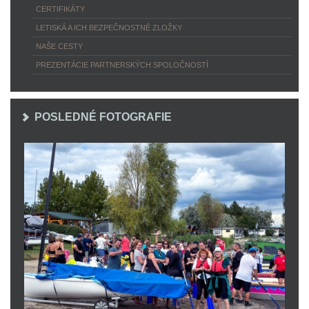
CERTIFIKÁTY
LETISKÁ A ICH BEZPEČNOSTNÉ ZLOŽKY
NAŠE CESTY
PREZENTÁCIE PARTNERSKÝCH SPOLOČNOSTÍ
POSLEDNÉ FOTOGRAFIE