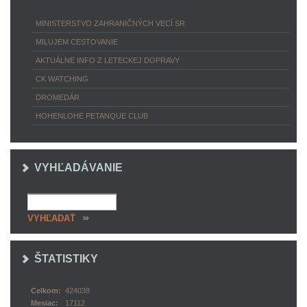
MINISTERSTVO ZAHRANIČNÝCH VECÍ SR
MILUJEM CESTOVANIE
AKTUÁLNE INFO Z LETECKEJ DOPRAVY
CK WATCHING
DROMEDÁR
HOHENLOHE PETANQUE CLUB
VYHĽADÁVANIE
ŠTATISTIKY
Celkom:
424038
Mesiac:
17112