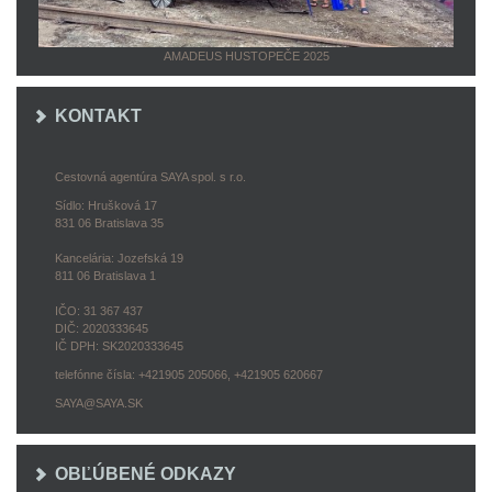
AMADEUS HUSTOPEČE 2025
KONTAKT
Cestovná agentúra SAYA spol. s r.o.
Sídlo: Hrušková 17
831 06 Bratislava 35
Kancelária: Jozefská 19
811 06 Bratislava 1
IČO: 31 367 437
DIČ: 2020333645
IČ DPH: SK2020333645
telefónne čísla: +421905 205066, +421905 620667
SAYA@SAYA.SK
OBĽÚBENÉ ODKAZY