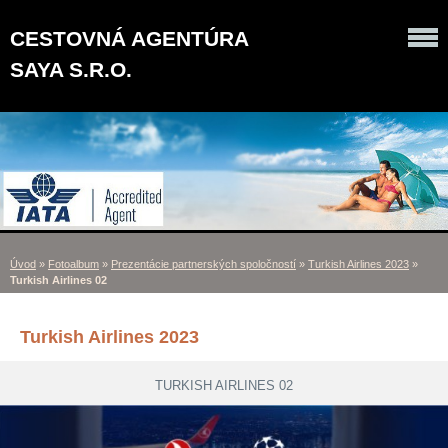
CESTOVNÁ AGENTÚRA
SAYA S.R.O.
Úvod
»
Fotoalbum
»
Prezentácie partnerských spoločností
»
Turkish Airlines 2023
»
Turkish Airlines 02
Turkish Airlines 2023
TURKISH AIRLINES 02