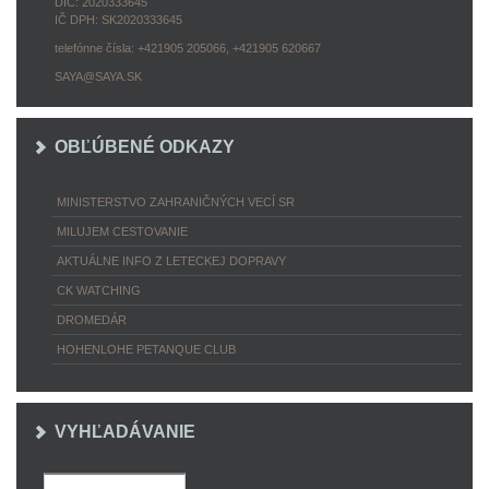
DIČ: 2020333645
IČ DPH: SK2020333645
telefónne čísla: +421905 205066, +421905 620667
SAYA@SAYA.SK
OBĽÚBENÉ ODKAZY
MINISTERSTVO ZAHRANIČNÝCH VECÍ SR
MILUJEM CESTOVANIE
AKTUÁLNE INFO Z LETECKEJ DOPRAVY
CK WATCHING
DROMEDÁR
HOHENLOHE PETANQUE CLUB
VYHĽADÁVANIE