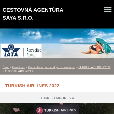
CESTOVNÁ AGENTÚRA
SAYA S.R.O.
Úvod
»
Fotoalbum
»
Prezentácie partnerských spoločností
»
TURKISH AIRLINES 2022
»
TURKISH AIRLINES 4
TURKISH AIRLINES 2022
TURKISH AIRLINES 4