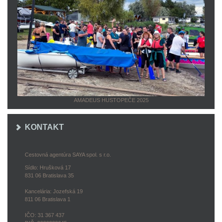
AMADEUS HUSTOPEČE 2025
KONTAKT
Cestovná agentúra SAYA spol. s r.o.
Sídlo: Hrušková 17
831 06 Bratislava 35
Kancelária: Jozefská 19
811 06 Bratislava 1
IČO: 31 367 437