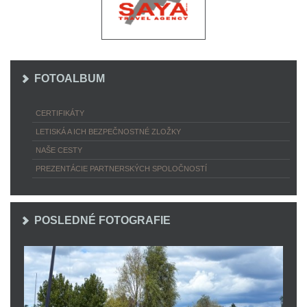
FOTOALBUM
CERTIFIKÁTY
LETISKÁ A ICH BEZPEČNOSTNÉ ZLOŽKY
NAŠE CESTY
PREZENTÁCIE PARTNERSKÝCH SPOLOČNOSTÍ
POSLEDNÉ FOTOGRAFIE