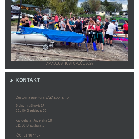
AMADEUS HUSTOPEČE 2025
KONTAKT
Cestovná agentúra SAYA spol. s r.o.
Sídlo: Hrušková 17
831 06 Bratislava 35
Kancelária: Jozefská 19
811 06 Bratislava 1
IČO: 31 367 437