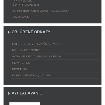
DIČ: 2020333645
IČ DPH: SK2020333645
telefónne čísla: +421905 205066, +421905 620667
SAYA@SAYA.SK
OBĽÚBENÉ ODKAZY
MINISTERSTVO ZAHRANIČNÝCH VECÍ SR
MILUJEM CESTOVANIE
AKTUÁLNE INFO Z LETECKEJ DOPRAVY
CK WATCHING
DROMEDÁR
HOHENLOHE PETANQUE CLUB
VYHĽADÁVANIE