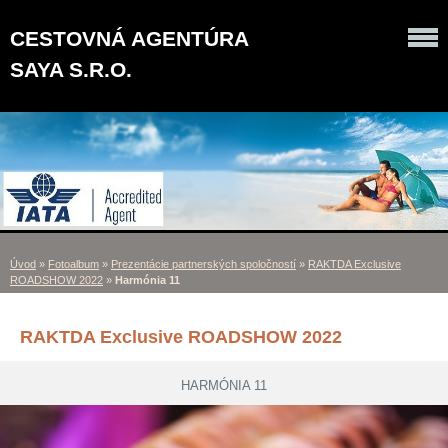
CESTOVNÁ AGENTÚRA
SAYA S.R.O.
Úvod
»
Fotoalbum
»
Prezentácie partnerských spoločností
»
RAKTDA Exclusive
ROADSHOW 2022
»
Harmónia 11
RAKTDA Exclusive ROADSHOW 2022
HARMÓNIA 11