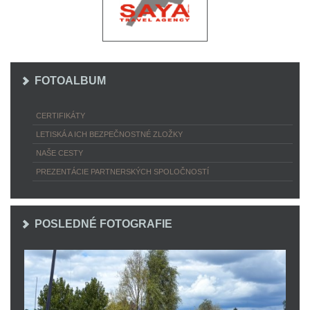
FOTOALBUM
CERTIFIKÁTY
LETISKÁ A ICH BEZPEČNOSTNÉ ZLOŽKY
NAŠE CESTY
PREZENTÁCIE PARTNERSKÝCH SPOLOČNOSTÍ
POSLEDNÉ FOTOGRAFIE