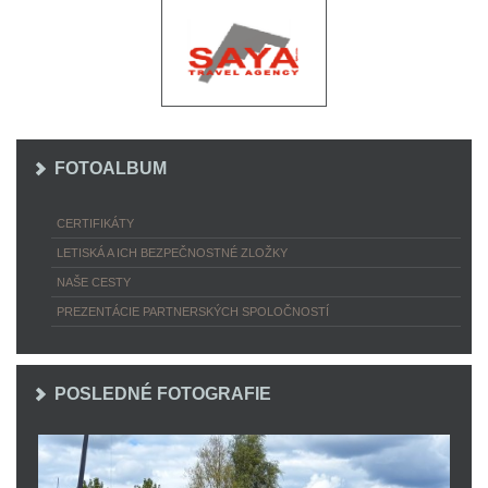
FOTOALBUM
CERTIFIKÁTY
LETISKÁ A ICH BEZPEČNOSTNÉ ZLOŽKY
NAŠE CESTY
PREZENTÁCIE PARTNERSKÝCH SPOLOČNOSTÍ
POSLEDNÉ FOTOGRAFIE