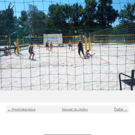
← Predchádzajúce
Naspäť do zložky
Ďalšie →