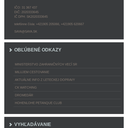
IČO: 31 367 437
DIČ: 2020333645
IČ DPH: SK2020333645
telefónne čísla: +421905 205066, +421905 620667
SAYA@SAYA.SK
OBĽÚBENÉ ODKAZY
MINISTERSTVO ZAHRANIČNÝCH VECÍ SR
MILUJEM CESTOVANIE
AKTUÁLNE INFO Z LETECKEJ DOPRAVY
CK WATCHING
DROMEDÁR
HOHENLOHE PETANQUE CLUB
VYHĽADÁVANIE