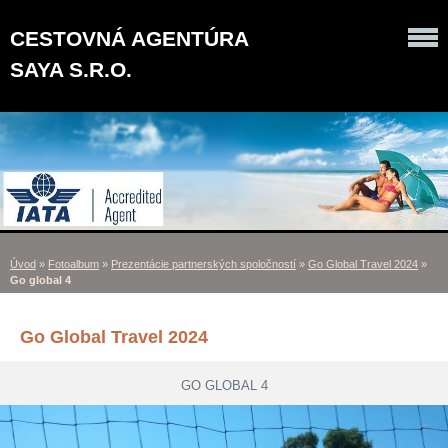
CESTOVNÁ AGENTÚRA
SAYA S.R.O.
Úvod
»
Fotoalbum
»
Prezentácie partnerských spoločností
»
Go Global Travel 2024
»
Go global 4
Go Global Travel 2024
GO GLOBAL 4