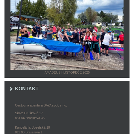
AMADEUS HUSTOPEČE 2025
KONTAKT
Cestovná agentúra SAYA spol. s r.o.
Sídlo: Hrušková 17
831 06 Bratislava 35
Kancelária: Jozefská 19
811 06 Bratislava 1