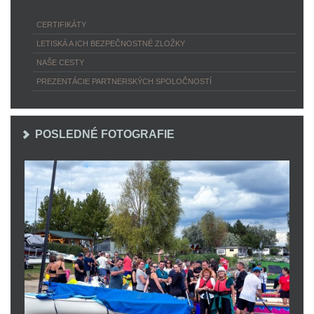
CERTIFIKÁTY
LETISKÁ A ICH BEZPEČNOSTNÉ ZLOŽKY
NAŠE CESTY
PREZENTÁCIE PARTNERSKÝCH SPOLOČNOSTÍ
POSLEDNÉ FOTOGRAFIE