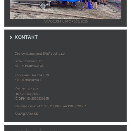
AMADEUS HUSTOPEČE 2025
KONTAKT
Cestovná agentúra SAYA spol. s r.o.
Sídlo: Hrušková 17
831 06 Bratislava 35
Kancelária: Jozefská 19
811 06 Bratislava 1
IČO: 31 367 437
DIČ: 2020333645
IČ DPH: SK2020333645
telefónne čísla: +421905 205066, +421905 620667
SAYA@SAYA.SK