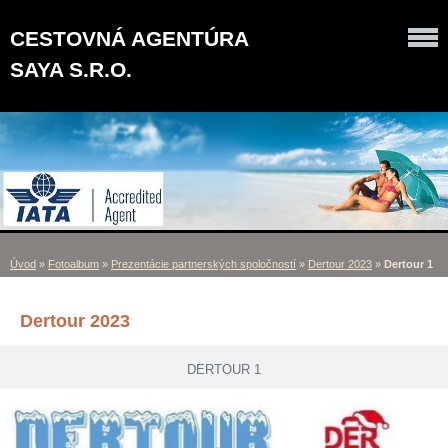
CESTOVNÁ AGENTÚRA
SAYA S.R.O.
Úvod
»
Fotoalbum
»
Prezentácie partnerských spoločností
»
Dertour 2023
»
Dertour 1
Dertour 2023
DERTOUR 1