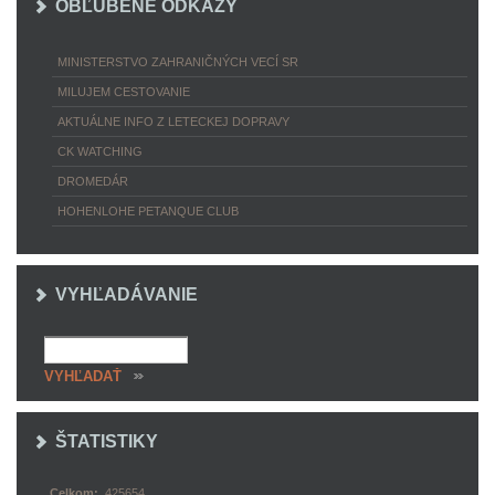
OBĽÚBENÉ ODKAZY
MINISTERSTVO ZAHRANIČNÝCH VECÍ SR
MILUJEM CESTOVANIE
AKTUÁLNE INFO Z LETECKEJ DOPRAVY
CK WATCHING
DROMEDÁR
HOHENLOHE PETANQUE CLUB
VYHĽADÁVANIE
ŠTATISTIKY
Celkom:
425654