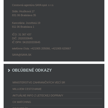
Cestovná agentúra SAYA spol. s r.o.
Sídlo: Hrušková 17
831 06 Bratislava 35
Kancelária: Jozefská 19
811 06 Bratislava 1
IČO: 31 367 437
DIČ: 2020333645
IČ DPH: SK2020333645
telefónne čísla: +421905 205066, +421905 620667
SAYA@SAYA.SK
OBĽÚBENÉ ODKAZY
MINISTERSTVO ZAHRANIČNÝCH VECÍ SR
MILUJEM CESTOVANIE
AKTUÁLNE INFO Z LETECKEJ DOPRAVY
CK WATCHING