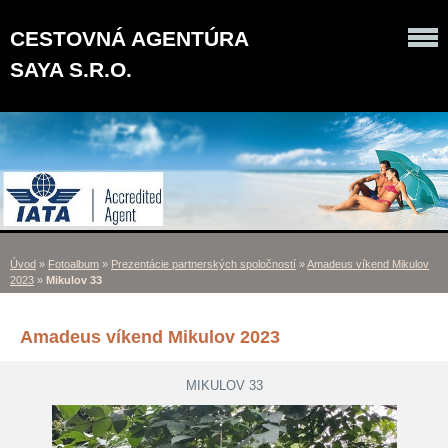
CESTOVNÁ AGENTÚRA
SAYA S.R.O.
Úvod
»
Fotoalbum
»
Prezentácie partnerských spoločností
»
Amadeus víkend Mikulov
2023
»
Mikulov 33
Amadeus víkend Mikulov 2023
MIKULOV 33