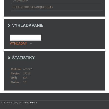
DROMEDÁR
HOHENLOHE PETANQUE CLUB
VYHĽADÁVANIE
ŠTATISTIKY
Celkom:
425242
Mesiac:
17216
Deň:
584
Online:
10
© 2026 eStránky.sk
|
Tisk
|
Hore ↑