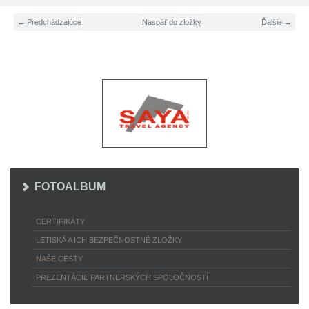
← Predchádzajúce
Naspäť do zložky
Ďalšie →
FOTOALBUM
CERTIFIKÁTY
LETISKÁ A ICH BEZPEČNOSTNÉ ZLOŽKY
NAŠE CESTY
PREZENTÁCIE PARTNERSKÝCH SPOLOČNOSTÍ