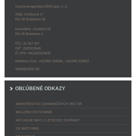
Cestovná agentúra SAYA spol. s r.o.
Sídlo: Hrušková 17
831 06 Bratislava 35
Kancelária: Jozefská 19
811 06 Bratislava 1
IČO: 31 367 437
DIČ: 2020333645
IČ DPH: SK2020333645
telefónne čísla: +421905 205066, +421905 620667
SAYA@SAYA.SK
OBĽÚBENÉ ODKAZY
MINISTERSTVO ZAHRANIČNÝCH VECÍ SR
MILUJEM CESTOVANIE
AKTUÁLNE INFO Z LETECKEJ DOPRAVY
CK WATCHING