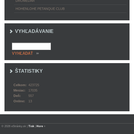
DROMEDÁR
HOHENLOHE PETANQUE CLUB
VYHĽADÁVANIE
ŠTATISTIKY
Celkom:
423725
Mesiac:
17035
Deň:
557
Online:
13
© 2026 eStránky.sk
|
Tisk
|
Hore ↑