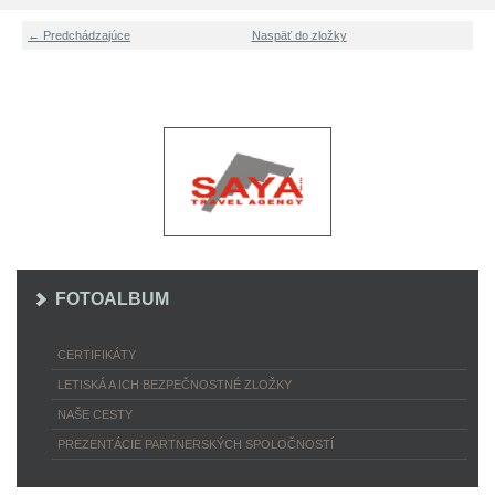
← Predchádzajúce
Naspäť do zložky
FOTOALBUM
CERTIFIKÁTY
LETISKÁ A ICH BEZPEČNOSTNÉ ZLOŽKY
NAŠE CESTY
PREZENTÁCIE PARTNERSKÝCH SPOLOČNOSTÍ