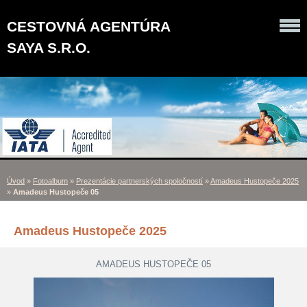
CESTOVNÁ AGENTÚRA
SAYA S.R.O.
Úvod
»
Fotoalbum
»
Prezentácie partnerských spoločností
»
Amadeus Hustopeče 2025
»
Amadeus Hustopeče 05
Amadeus Hustopeče 2025
AMADEUS HUSTOPEČE 05