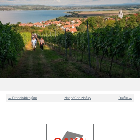
← Predchádzajúce
Naspäť do zložky
Ďalšie →