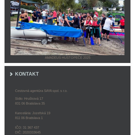
AMADEUS HUSTOPEČE 2025
KONTAKT
Cestovná agentúra SAYA spol. s r.o.
Sídlo: Hrušková 17
831 06 Bratislava 35
Kancelária: Jozefská 19
811 06 Bratislava 1
IČO: 31 367 437
DIČ: 2020333645