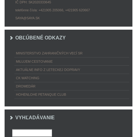
IČ DPH: SK2020333645
telefónne čísla: +421905 205066, +421905 620667
SAYA@SAYA.SK
OBĽÚBENÉ ODKAZY
MINISTERSTVO ZAHRANIČNÝCH VECÍ SR
MILUJEM CESTOVANIE
AKTUÁLNE INFO Z LETECKEJ DOPRAVY
CK WATCHING
DROMEDÁR
HOHENLOHE PETANQUE CLUB
VYHĽADÁVANIE