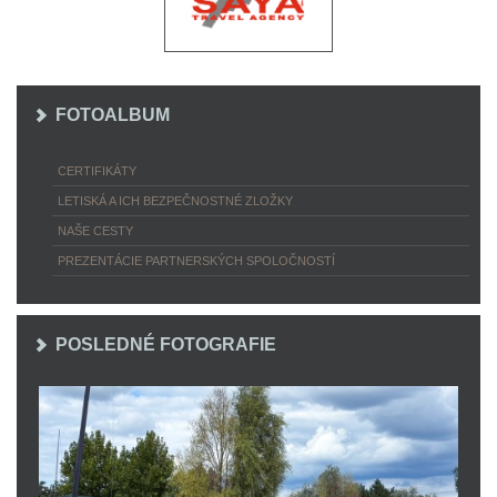
FOTOALBUM
CERTIFIKÁTY
LETISKÁ A ICH BEZPEČNOSTNÉ ZLOŽKY
NAŠE CESTY
PREZENTÁCIE PARTNERSKÝCH SPOLOČNOSTÍ
POSLEDNÉ FOTOGRAFIE