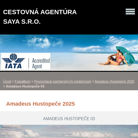
CESTOVNÁ AGENTÚRA
SAYA S.R.O.
Úvod
»
Fotoalbum
»
Prezentácie partnerských spoločností
»
Amadeus Hustopeče 2025
»
Amadeus Hustopeče 03
Amadeus Hustopeče 2025
AMADEUS HUSTOPEČE 03