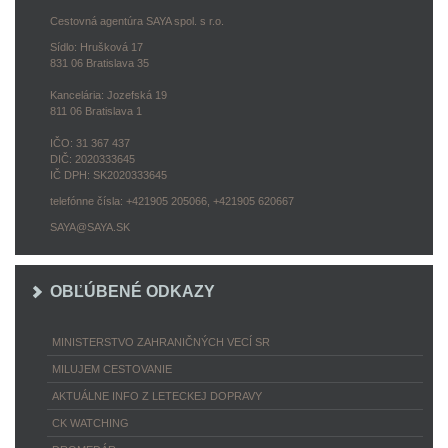
Cestovná agentúra SAYA spol. s r.o.
Sídlo: Hrušková 17
831 06 Bratislava 35
Kancelária: Jozefská 19
811 06 Bratislava 1
IČO: 31 367 437
DIČ: 2020333645
IČ DPH: SK2020333645
telefónne čísla: +421905 205066, +421905 620667
SAYA@SAYA.SK
OBĽÚBENÉ ODKAZY
MINISTERSTVO ZAHRANIČNÝCH VECÍ SR
MILUJEM CESTOVANIE
AKTUÁLNE INFO Z LETECKEJ DOPRAVY
CK WATCHING