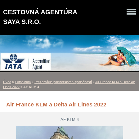
CESTOVNÁ AGENTÚRA
SAYA S.R.O.
Úvod
»
Fotoalbum
»
Prezentácie partnerských spoločností
»
Air France KLM a Delta Air
Lines 2022
»
AF KLM 4
Air France KLM a Delta Air Lines 2022
AF KLM 4