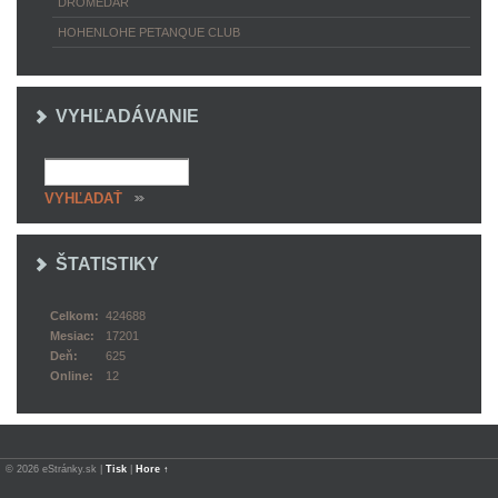
DROMEDÁR
HOHENLOHE PETANQUE CLUB
VYHĽADÁVANIE
ŠTATISTIKY
Celkom:
424688
Mesiac:
17201
Deň:
625
Online:
12
© 2026 eStránky.sk
|
Tisk
|
Hore ↑