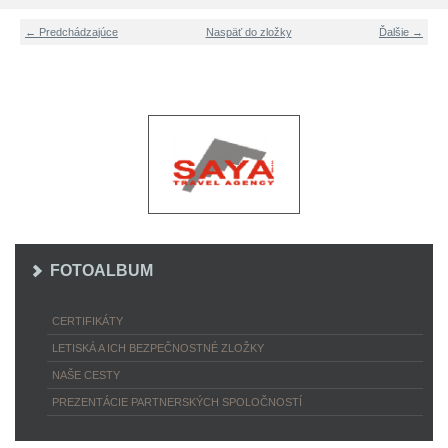
← Predchádzajúce
Naspäť do zložky
Ďalšie →
FOTOALBUM
CERTIFIKÁTY
LETISKÁ A ICH BEZPEČNOSTNÉ ZLOŽKY
NAŠE CESTY
PREZENTÁCIE PARTNERSKÝCH SPOLOČNOSTÍ