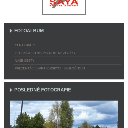
FOTOALBUM
CERTIFIKÁTY
LETISKÁ A ICH BEZPEČNOSTNÉ ZLOŽKY
NAŠE CESTY
PREZENTÁCIE PARTNERSKÝCH SPOLOČNOSTÍ
POSLEDNÉ FOTOGRAFIE