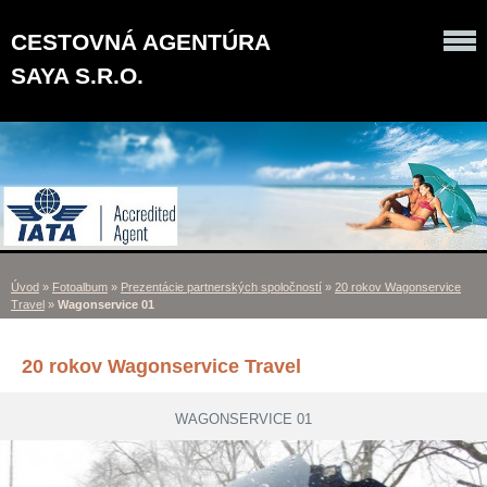
CESTOVNÁ AGENTÚRA
SAYA S.R.O.
Úvod
»
Fotoalbum
»
Prezentácie partnerských spoločností
»
20 rokov Wagonservice
Travel
»
Wagonservice 01
20 rokov Wagonservice Travel
WAGONSERVICE 01