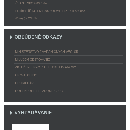
IČ DPH: SK2020333645
telefónne čísla: +421905 205066, +421905 620667
SAYA@SAYA.SK
OBĽÚBENÉ ODKAZY
MINISTERSTVO ZAHRANIČNÝCH VECÍ SR
MILUJEM CESTOVANIE
AKTUÁLNE INFO Z LETECKEJ DOPRAVY
CK WATCHING
DROMEDÁR
HOHENLOHE PETANQUE CLUB
VYHĽADÁVANIE