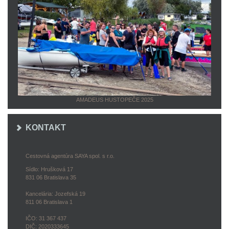
AMADEUS HUSTOPEČE 2025
KONTAKT
Cestovná agentúra SAYA spol. s r.o.
Sídlo: Hrušková 17
831 06 Bratislava 35
Kancelária: Jozefská 19
811 06 Bratislava 1
IČO: 31 367 437
DIČ: 2020333645