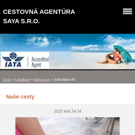
CESTOVNÁ AGENTÚRA
SAYA S.R.O.
Úvod
»
Fotoalbum
»
Naše cesty
»
2025 Malta 04
Naše cesty
2025 MALTA 04