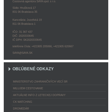
Cestovná agentúra SAYA spol. s r.o.
Sídlo: Hrušková 17
831 06 Bratislava 35
Kancelária: Jozefská 19
811 06 Bratislava 1
IČO: 31 367 437
DIČ: 2020333645
IČ DPH: SK2020333645
telefónne čísla: +421905 205066, +421905 620667
SAYA@SAYA.SK
OBĽÚBENÉ ODKAZY
MINISTERSTVO ZAHRANIČNÝCH VECÍ SR
MILUJEM CESTOVANIE
AKTUÁLNE INFO Z LETECKEJ DOPRAVY
CK WATCHING
DROMEDÁR