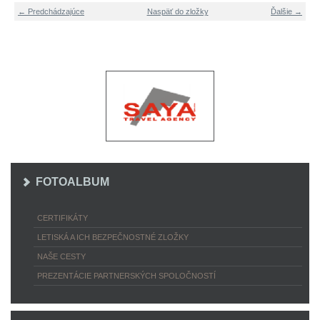
← Predchádzajúce
Naspäť do zložky
Ďalšie →
FOTOALBUM
CERTIFIKÁTY
LETISKÁ A ICH BEZPEČNOSTNÉ ZLOŽKY
NAŠE CESTY
PREZENTÁCIE PARTNERSKÝCH SPOLOČNOSTÍ