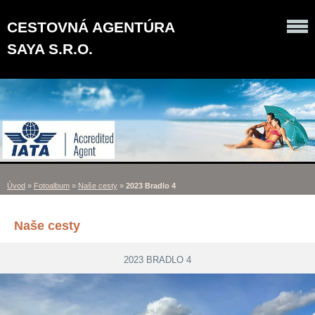
CESTOVNÁ AGENTÚRA
SAYA S.R.O.
Úvod
»
Fotoalbum
»
Naše cesty
»
2023 Bradlo 4
Naše cesty
2023 BRADLO 4