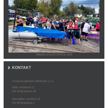
AMADEUS HUSTOPEČE 2025
KONTAKT
Cestovná agentúra SAYA spol. s r.o.
Sídlo: Hrušková 17
831 06 Bratislava 35
Kancelária: Jozefská 19
811 06 Bratislava 1