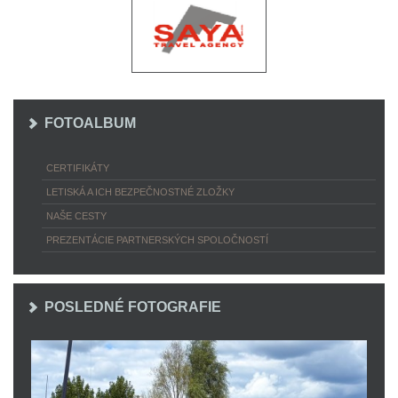
FOTOALBUM
CERTIFIKÁTY
LETISKÁ A ICH BEZPEČNOSTNÉ ZLOŽKY
NAŠE CESTY
PREZENTÁCIE PARTNERSKÝCH SPOLOČNOSTÍ
POSLEDNÉ FOTOGRAFIE