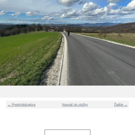
← Predchádzajúce
Naspäť do zložky
Ďalšie →