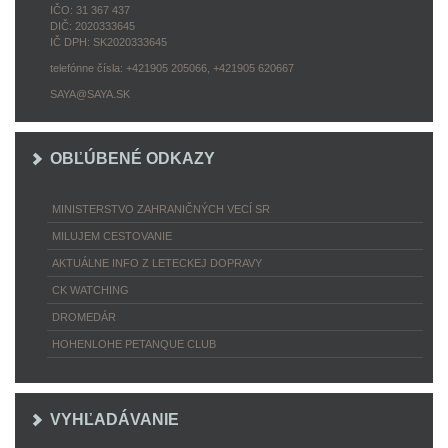
IČO: 31 367 437
DIČ: 2020333645
IČ DPH: SK2020333645
telefónne čísla: +421905 205066, +421905 620667
SAYA@SAYA.SK
OBĽÚBENÉ ODKAZY
MINISTERSTVO ZAHRANIČNÝCH VECÍ SR
MILUJEM CESTOVANIE
AKTUÁLNE INFO Z LETECKEJ DOPRAVY
CK WATCHING
DROMEDÁR
HOHENLOHE PETANQUE CLUB
VYHĽADÁVANIE