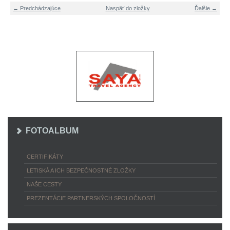
← Predchádzajúce
Naspäť do zložky
Ďalšie →
FOTOALBUM
CERTIFIKÁTY
LETISKÁ A ICH BEZPEČNOSTNÉ ZLOŽKY
NAŠE CESTY
PREZENTÁCIE PARTNERSKÝCH SPOLOČNOSTÍ