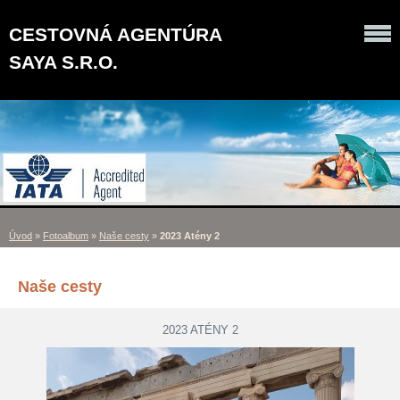
CESTOVNÁ AGENTÚRA
SAYA S.R.O.
Úvod
»
Fotoalbum
»
Naše cesty
»
2023 Atény 2
Naše cesty
2023 ATÉNY 2