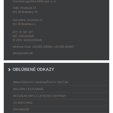
Cestovná agentúra SAYA spol. s r.o.
Sídlo: Hrušková 17
831 06 Bratislava 35
Kancelária: Jozefská 19
811 06 Bratislava 1
IČO: 31 367 437
DIČ: 2020333645
IČ DPH: SK2020333645
telefónne čísla: +421905 205066, +421905 620667
SAYA@SAYA.SK
OBĽÚBENÉ ODKAZY
MINISTERSTVO ZAHRANIČNÝCH VECÍ SR
MILUJEM CESTOVANIE
AKTUÁLNE INFO Z LETECKEJ DOPRAVY
CK WATCHING
DROMEDÁR