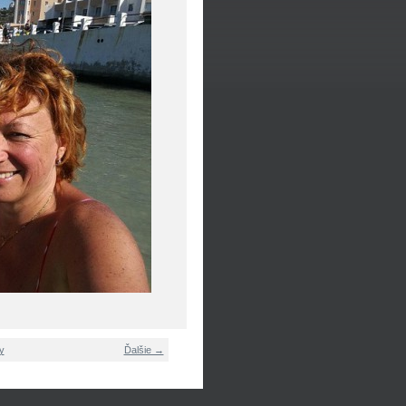
y
Ďalšie →