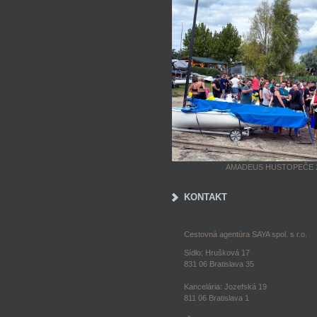
AMADEUS HUSTOPEČE 
KONTAKT
Cestovná agentúra SAYA spol. s r.o.
Sídlo: Hrušková 17
831 06 Bratislava 35
Kancelária: Jozefská 19
811 06 Bratislava 1