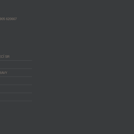
1905 620667
CÍ SR
RAVY