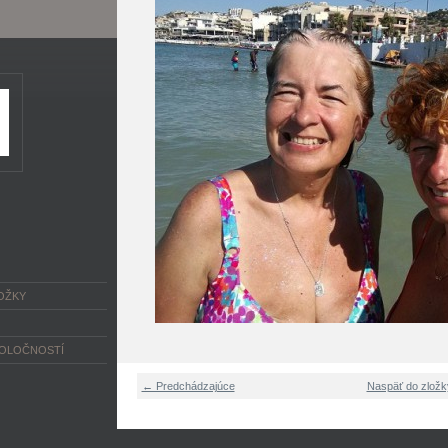
OŽKY
POLOČNOSTÍ
← Predchádzajúce
Naspäť do zložk