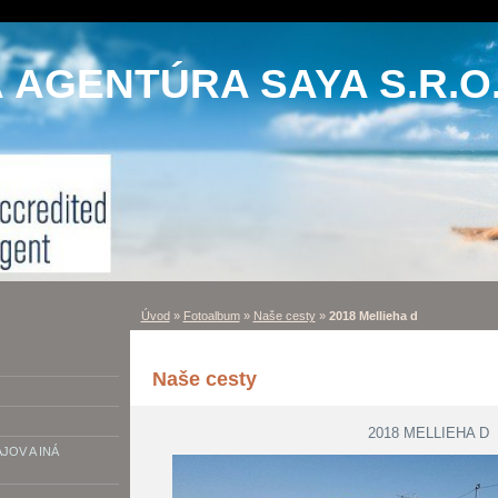
AGENTÚRA SAYA S.R.O
Úvod
»
Fotoalbum
»
Naše cesty
»
2018 Mellieha d
Naše cesty
2018 MELLIEHA D
OV A INÁ