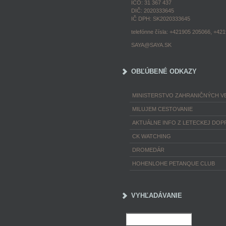
IČO: 31 367 437
DIČ: 2020333645
IČ DPH: SK2020333645
telefónne čísla: +421905 205066, +42
SAYA@SAYA.SK
OBĽÚBENÉ ODKAZY
MINISTERSTVO ZAHRANIČNÝCH VE
MILUJEM CESTOVANIE
AKTUÁLNE INFO Z LETECKEJ DOP
CK WATCHING
DROMEDÁR
HOHENLOHE PETANQUE CLUB
VYHĽADÁVANIE