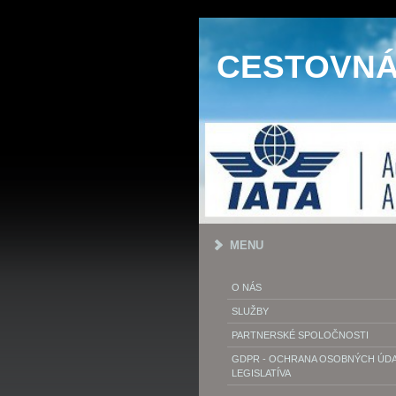
CESTOVNÁ 
MENU
O NÁS
SLUŽBY
PARTNERSKÉ SPOLOČNOSTI
GDPR - OCHRANA OSOBNÝCH ÚDAJ
LEGISLATÍVA