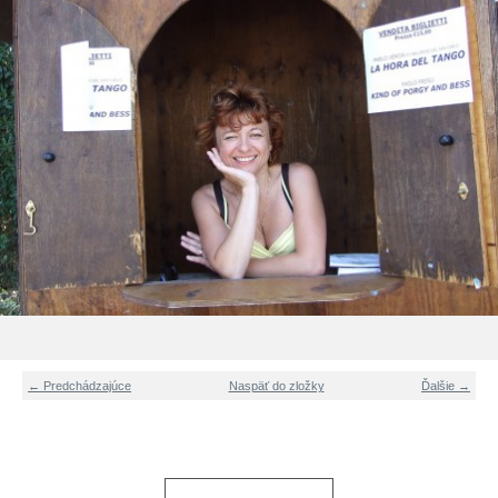
← Predchádzajúce
Naspäť do zložky
Ďalšie →