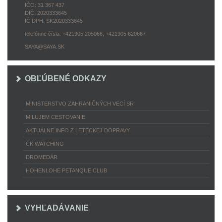
IČO: 31 367 437
DIČ: 2020333645
IČ DPH: SK2020333645
telefónne čísla: +421905 205066, +421905 620667
SAYA@SAYA.SK
OBĽÚBENÉ ODKAZY
MINISTERSTVO ZAHRANIČNÝCH VECÍ SR
MILUJEM CESTOVANIE
AKTUÁLNE INFO Z LETECKEJ DOPRAVY
CK WATCHING
DROMEDÁR
HOHENLOHE PETANQUE CLUB
VYHĽADÁVANIE