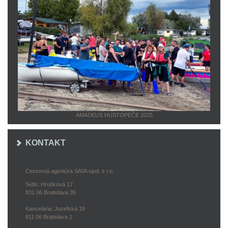
AMADEUS HUSTOPEČE 2025
KONTAKT
Cestovná agentúra SAYA spol. s r.o.
Sídlo: Hrušková 17
831 06 Bratislava 35
Kancelária: Jozefská 19
811 06 Bratislava 1