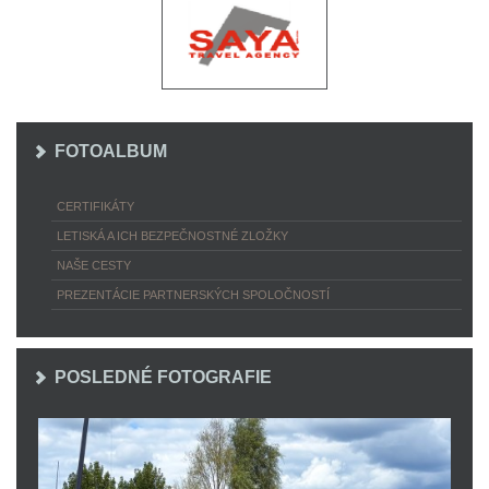
FOTOALBUM
CERTIFIKÁTY
LETISKÁ A ICH BEZPEČNOSTNÉ ZLOŽKY
NAŠE CESTY
PREZENTÁCIE PARTNERSKÝCH SPOLOČNOSTÍ
POSLEDNÉ FOTOGRAFIE