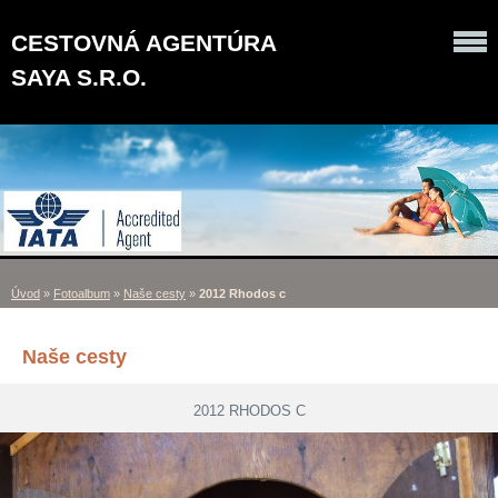
CESTOVNÁ AGENTÚRA
SAYA S.R.O.
Úvod
»
Fotoalbum
»
Naše cesty
»
2012 Rhodos c
Naše cesty
2012 RHODOS C