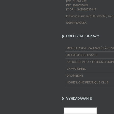
IČO: 31 367 437
DIČ: 2020333645
IČ DPH: SK2020333645
telefónne čísla: +421905 205066, +42
SAYA@SAYA.SK
OBĽÚBENÉ ODKAZY
MINISTERSTVO ZAHRANIČNÝCH VE
MILUJEM CESTOVANIE
AKTUÁLNE INFO Z LETECKEJ DOP
CK WATCHING
DROMEDÁR
HOHENLOHE PETANQUE CLUB
VYHĽADÁVANIE