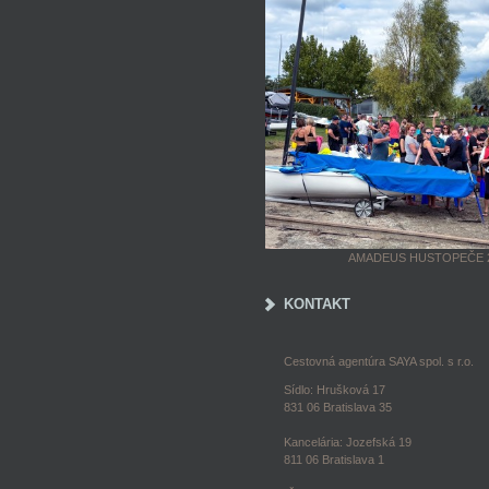
AMADEUS HUSTOPEČE 
KONTAKT
Cestovná agentúra SAYA spol. s r.o.
Sídlo: Hrušková 17
831 06 Bratislava 35
Kancelária: Jozefská 19
811 06 Bratislava 1