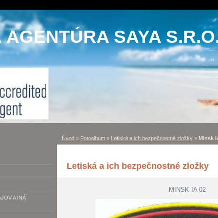
AGENTÚRA SAYA S.R.O
Úvod
»
Fotoalbum
»
Letiská a ich bezpečnostné zložky
»
Minsk I
Letiská a ich bezpečnostné zložky
MINSK IA 02
OV A INÁ