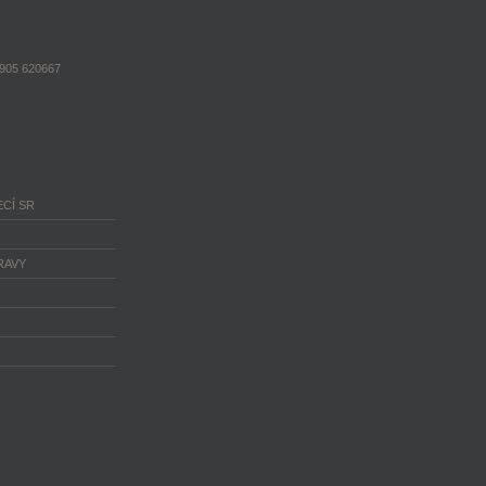
1905 620667
CÍ SR
RAVY