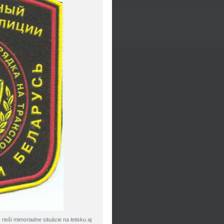
ieši mimoriadne situácie na letisku aj