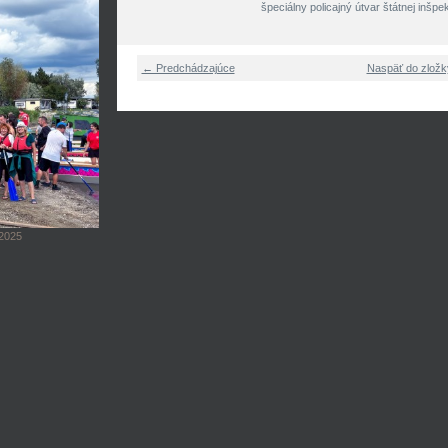
špeciálny policajný útvar štátnej inšpe
← Predchádzajúce
Naspäť do zložk
2025