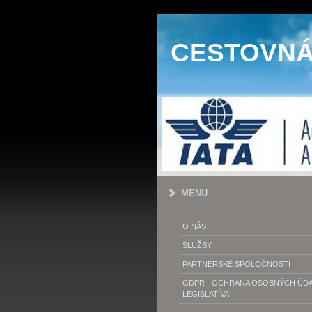
CESTOVNÁ 
MENU
O NÁS
SLUŽBY
PARTNERSKÉ SPOLOČNOSTI
GDPR - OCHRANA OSOBNÝCH ÚDAJ
LEGISLATÍVA