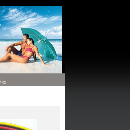
.
A 02