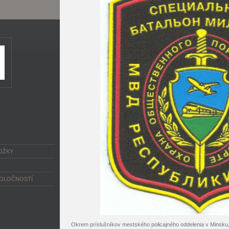
OŽKY
POLOČNOSTÍ
Okrem príslušníkov mestského policajného oddelenia v Minsku, r